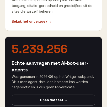
toegang, citatie-gereedheid en groeicijfers uit de
sites die wij zelf beheren.
Bekijk het onderzoek →
5.239.256
Echte aanvragen met AI-bot-user-
agents
Waargenomen in
2026-06
op het Writgo-webpanel.
Dit is user-agent-data; een botnaam kan worden
nagebootst en is dus geen IP-verificatie.
Open dataset →