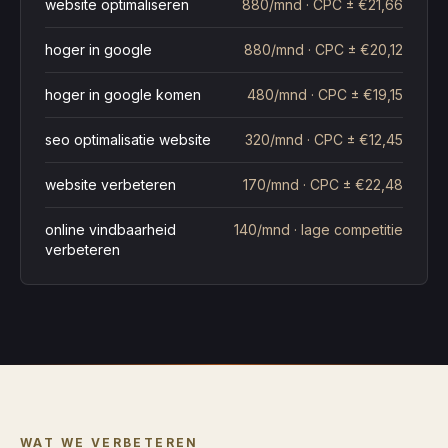
website optimaliseren
880/mnd
·
CPC ± €21,66
hoger in google
880/mnd
·
CPC ± €20,12
hoger in google komen
480/mnd
·
CPC ± €19,15
seo optimalisatie website
320/mnd
·
CPC ± €12,45
website verbeteren
170/mnd
·
CPC ± €22,48
online vindbaarheid
140/mnd
·
lage competitie
verbeteren
WAT WE VERBETEREN