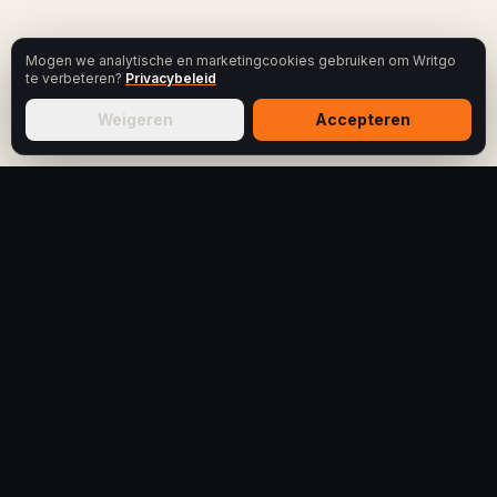
Mogen we analytische en marketingcookies gebruiken om Writgo
te verbeteren?
Privacybeleid
Weigeren
Accepteren
WRITGO
MEDIA
Data en onderzoek over digitale
zichtbaarheid.
Eigen metingen, journalistieke analyses, openbare
rankings en verdiepende datasets.