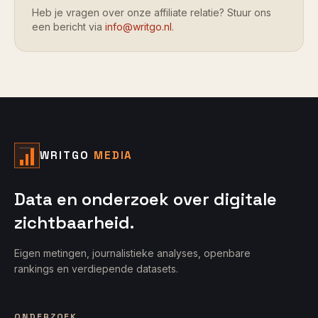
Heb je vragen over onze affiliate relatie? Stuur ons
een bericht via
info@writgo.nl
.
WRITGO
MEDIA
Data en onderzoek over digitale
zichtbaarheid.
Eigen metingen, journalistieke analyses, openbare
rankings en verdiepende datasets.
ONDERZOEK