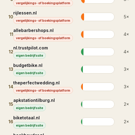
vergelijkings- of boekingsplatform
rijlessen.nl
10
5
×
vergelijkings- of boekingsplatform
allebarbershops.nl
11
4
×
vergelijkings- of boekingsplatform
nl.trustpilot.com
12
4
×
eigen bedrijfssite
budgetbike.nl
13
3
×
eigen bedrijfssite
theperfectwedding.nl
14
3
×
vergelijkings- of boekingsplatform
apkstationtilburg.nl
15
2
×
eigen bedrijfssite
biketotaal.nl
16
2
×
eigen bedrijfssite