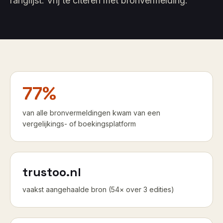
ranglijst. Vrij te citeren met bronvermelding.
77
%
van alle bronvermeldingen kwam van een
vergelijkings- of boekingsplatform
trustoo.nl
vaakst aangehaalde bron (
54
× over
3
edities
)