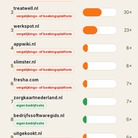
treatwell.nl
2
30
×
vergelijkings- of boekingsplatform
werkspot.nl
3
23
×
vergelijkings- of boekingsplatform
appwiki.nl
4
8
×
vergelijkings- of boekingsplatform
slimster.nl
5
8
×
vergelijkings- of boekingsplatform
fresha.com
6
7
×
vergelijkings- of boekingsplatform
zorgkaartnederland.nl
7
7
×
eigen bedrijfssite
bedrijfssoftwaregids.nl
8
6
×
eigen bedrijfssite
uitgekookt.nl
9
6
×