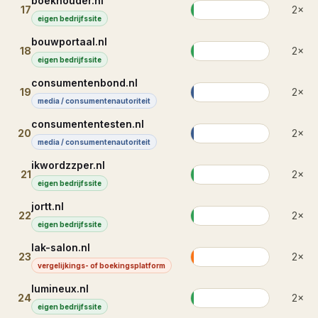
boekhouder.nl
17
2
×
eigen bedrijfssite
bouwportaal.nl
18
2
×
eigen bedrijfssite
consumentenbond.nl
19
2
×
media / consumentenautoriteit
consumententesten.nl
20
2
×
media / consumentenautoriteit
ikwordzzper.nl
21
2
×
eigen bedrijfssite
jortt.nl
22
2
×
eigen bedrijfssite
lak-salon.nl
23
2
×
vergelijkings- of boekingsplatform
lumineux.nl
24
2
×
eigen bedrijfssite