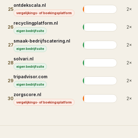
ontdekscala.nl
25
2
×
vergelijkings- of boekingsplatform
recyclingplatform.nl
26
2
×
eigen bedrijfssite
smaak-bedrijfscatering.nl
27
2
×
eigen bedrijfssite
solvari.nl
28
2
×
eigen bedrijfssite
tripadvisor.com
29
2
×
eigen bedrijfssite
zorgscore.nl
30
2
×
vergelijkings- of boekingsplatform