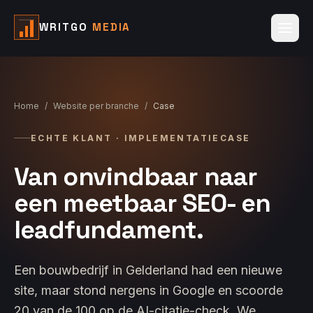
WRITGO
MEDIA
Home
/
Website per branche
/
Case
ECHTE KLANT · IMPLEMENTATIECASE
Van onvindbaar naar
een meetbaar SEO- en
leadfundament.
Een bouwbedrijf in Gelderland had een nieuwe
site, maar stond nergens in Google en scoorde
20 van de 100 op de AI-citatie-check. We