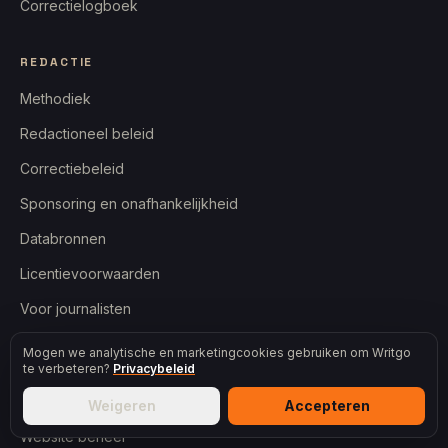
Correctielogboek
REDACTIE
Methodiek
Redactioneel beleid
Correctiebeleid
Sponsoring en onafhankelijkheid
Databronnen
Licentievoorwaarden
Voor journalisten
Mogen we analytische en marketingcookies gebruiken om Writgo
DIENSTEN
te verbeteren?
Privacybeleid
AI-Zichtbaarheidsmonitor
Weigeren
Accepteren
Website beheer