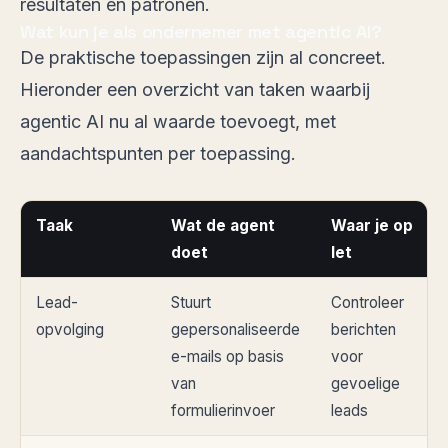
resultaten en patronen.
Wat kun je als ondernemer met agentic AI?
De praktische toepassingen zijn al concreet.
Hieronder een overzicht van taken waarbij
agentic AI nu al waarde toevoegt, met
aandachtspunten per toepassing.
Taak
Wat de agent
Waar je op
doet
let
Lead-
Stuurt
Controleer
opvolging
gepersonaliseerde
berichten
e-mails op basis
voor
van
gevoelige
formulierinvoer
leads