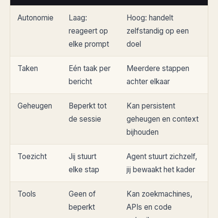
Autonomie
Laag:
Hoog: handelt
reageert op
zelfstandig op een
elke prompt
doel
Taken
Eén taak per
Meerdere stappen
bericht
achter elkaar
Geheugen
Beperkt tot
Kan persistent
de sessie
geheugen en context
bijhouden
Toezicht
Jij stuurt
Agent stuurt zichzelf,
elke stap
jij bewaakt het kader
Tools
Geen of
Kan zoekmachines,
beperkt
APIs en code