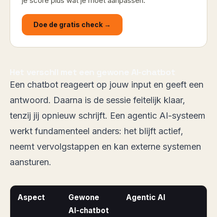
je score plus wat je moet aanpassen.
Doe de gratis check →
Het verschil met een gewone AI-chatbot
Een chatbot reageert op jouw input en geeft een
antwoord. Daarna is de sessie feitelijk klaar,
tenzij jij opnieuw schrijft. Een agentic AI-systeem
werkt fundamenteel anders: het blijft actief,
neemt vervolgstappen en kan externe systemen
aansturen.
Aspect
Gewone
Agentic AI
AI-chatbot