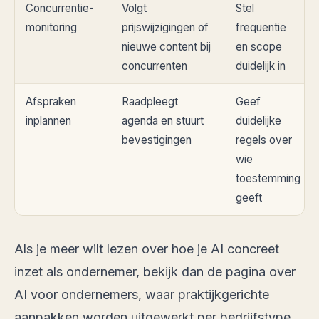
Concurrentie-
Volgt
Stel
monitoring
prijswijzigingen of
frequentie
nieuwe content bij
en scope
concurrenten
duidelijk in
Afspraken
Raadpleegt
Geef
inplannen
agenda en stuurt
duidelijke
bevestigingen
regels over
wie
toestemming
geeft
Als je meer wilt lezen over hoe je AI concreet
inzet als ondernemer, bekijk dan de pagina over
AI voor ondernemers
, waar praktijkgerichte
aanpakken worden uitgewerkt per bedrijfstype