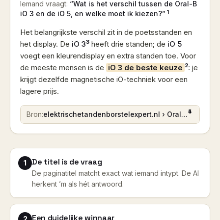
Iemand vraagt:
“Wat is het verschil tussen de Oral-B
1
iO 3 en de iO 5, en welke moet ik kiezen?”
Het belangrijkste verschil zit in de poetsstanden en
3
het display. De
iO 3
heeft drie standen; de
iO 5
voegt een kleurendisplay en extra standen toe. Voor
2
de meeste mensen is de
iO 3 de beste keuze
: je
krijgt dezelfde magnetische iO-techniek voor een
lagere prijs.
4 5
Bron:
elektrischetandenborstelexpert.nl › Oral-B iO 3 vs iO 5 (2026)
De titel ís de vraag
1
De paginatitel matcht exact wat iemand intypt. De AI
herkent ’m als hét antwoord.
Een duidelijke winnaar
2