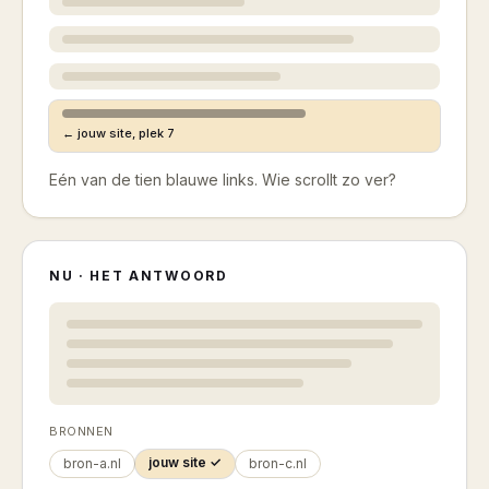
← jouw site, plek 7
Eén van de tien blauwe links. Wie scrollt zo ver?
NU · HET ANTWOORD
BRONNEN
jouw site ✓
bron-a.nl
bron-c.nl