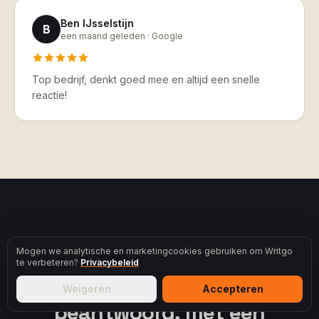
Ben IJsselstijn
B
een maand geleden ·
Google
Top bedrijf, denkt goed mee en altijd een snelle
reactie!
Mogen we analytische en marketingcookies gebruiken om Writgo
BEGIN VANDAAG
te verbeteren?
Privacybeleid
Eén pagina. Eén vraag. Direct
Weigeren
Accepteren
beantwoord, met een