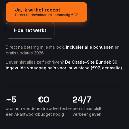
Ja, ik wil het recept
Direct te downloaden · eenmalig €37
Hoe het werkt
Direct na betaling in je mailbox.
Inclusief alle bonussen
en
gratis updates 2026.
Liever niet alles zelf schrijven?
De Citatie-Site Bundel: 50
ingevulde vraagpagina's voor jouw niche (€97, eenmalig)
.
~5
€0
24/7
bronnen voeden
extra advertentie-
een citatie blijft
één AI-antwoord
budget nodig
verkeer geven