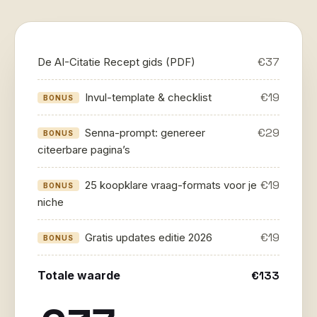
€37
De AI-Citatie Recept gids (PDF)
€19
Invul-template & checklist
BONUS
€29
Senna-prompt: genereer
BONUS
citeerbare pagina’s
€19
25 koopklare vraag-formats voor je
BONUS
niche
€19
Gratis updates editie 2026
BONUS
Totale waarde
€133