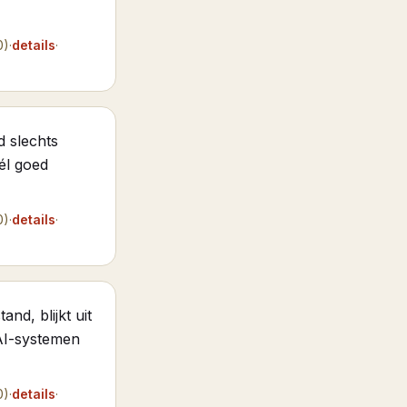
0)
·
details
·
 slechts
él goed
0)
·
details
·
nd, blijkt uit
 AI-systemen
0)
·
details
·