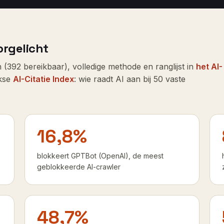
rgelicht
 (
392
bereikbaar), volledige methode en ranglijst in
het AI-
jkse
AI-Citatie Index
: wie raadt AI aan bij 50 vaste
16,8%
blokkeert GPTBot (OpenAI), de meest
geblokkeerde AI-crawler
48,7%