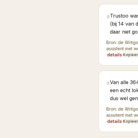
Trustoo was
#
(bij 14 van
daar niet g
Bron:
de Writgo
assistent met 
·
details
·
Kopieer 
Van alle 36
#
een echt lok
dus wel gen
Bron:
de Writgo
assistent met 
·
details
·
Kopieer 