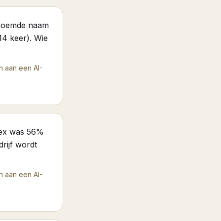
genoemde naam
14 keer). Wie
n aan een AI-
ndex was 56%
drijf wordt
n aan een AI-