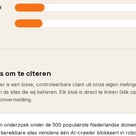
t
rs om te citeren
nder is een losse, controleerbare claim uit onze eigen meti
de sites die wij beheren. Elk blok is direct te linken (klik o
ronvermelding.
en onderzoek onder de 500 populairste Nederlandse domeine
bereikbare sites minstens één AI-crawler blokkeert in robot