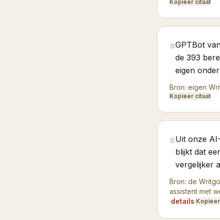
Kopieer citaat
GPTBot van 
#
de 393 berei
eigen onder
Bron:
eigen Wri
Kopieer citaat
Uit onze AI
#
blijkt dat e
vergelijker
Bron:
de Writgo
assistent met 
·
details
·
Kopieer 