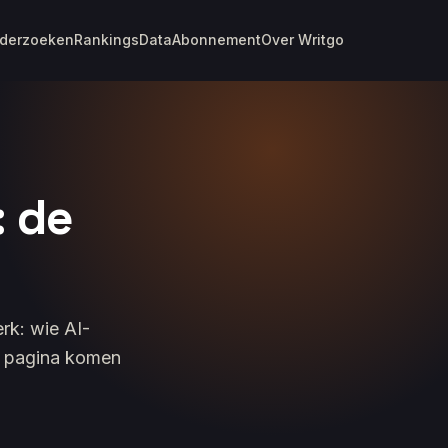
derzoeken
Rankings
Data
Abonnement
Over Writgo
: de
rk: wie AI-
ze pagina komen