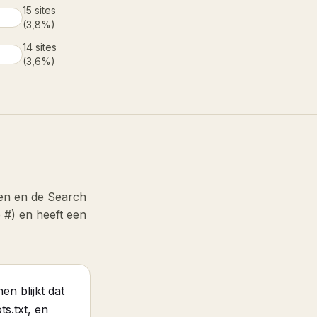
15
sites
(
3,8%
)
14
sites
(
3,6%
)
ngen en de Search
p #) en heeft een
n blijkt dat
s.txt, en