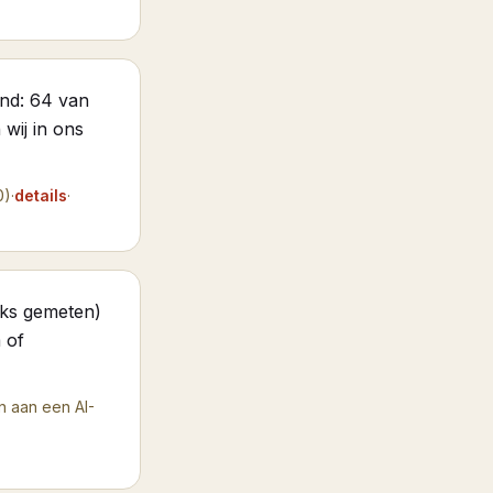
nd: 64 van
 wij in ons
0)
·
details
·
jks gemeten)
 of
n aan een AI-