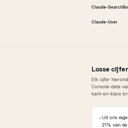
Claude-SearchBo
Claude-User
Losse cijfe
Elk cijfer hiero
Console-data van 
kant-en-klare b
Uit ons eig
#
21% van de 