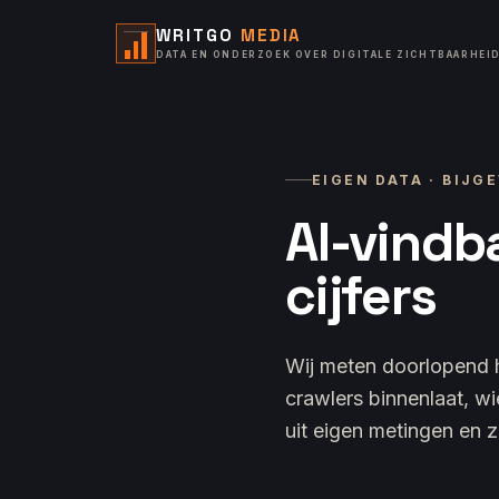
WRITGO
MEDIA
DATA EN ONDERZOEK OVER DIGITALE ZICHTBAARHEI
EIGEN DATA · BIJ
AI-vindb
cijfers
Wij meten doorlopend h
crawlers binnenlaat, wi
uit eigen metingen en zi