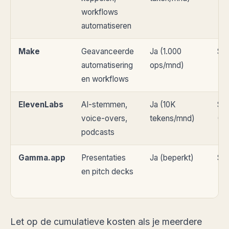
workflows
automatiseren
Make
Geavanceerde
Ja (1.000
$9
automatisering
ops/mnd)
en workflows
ElevenLabs
AI-stemmen,
Ja (10K
$5
voice-overs,
tekens/mnd)
(St
podcasts
Gamma.app
Presentaties
Ja (beperkt)
$1
en pitch decks
Let op de cumulatieve kosten als je meerdere