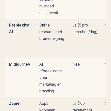
nuanced
schrijfwerk
Perplexity
Online
Ja (5 pro-
$2
AI
research met
searches/dag)
bronverwijzing
Midjourney
AI-
Nee
$1
afbeeldingen
voor
marketing en
branding
Zapier
Apps
Ja (100
$1
koppelen,
taken/mnd)