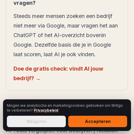
vragen?
Steeds meer mensen zoeken een bedrijf
niet meer via Google, maar vragen het aan
ChatGPT of het AI-overzicht bovenin
Google. Dezelfde basis die je in Google
laat scoren, laat AI je ook vinden.
Doe de gratis check: vindt AI jouw
bedrijf? →
Bronnen
Mogen we analytische en marketingcookies gebruiken om Writgo
Beste AI tools voor ondernemers in 2026 |
te verbeteren?
Privacybeleid
AIFabriek
Weigeren
Accepteren
AI Tools vergelijken voor bedrijven | Nexaton