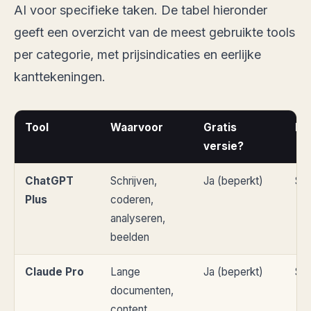
AI voor specifieke taken. De tabel hieronder
geeft een overzicht van de meest gebruikte tools
per categorie, met prijsindicaties en eerlijke
kanttekeningen.
Tool
Waarvoor
Gratis
Be
versie?
ChatGPT
Schrijven,
Ja (beperkt)
$2
Plus
coderen,
analyseren,
beelden
Claude Pro
Lange
Ja (beperkt)
$2
documenten,
content,