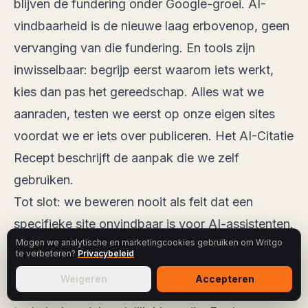
blijven de fundering onder Google-groei. AI-
vindbaarheid is de nieuwe laag erbovenop, geen
vervanging van die fundering. En tools zijn
inwisselbaar: begrijp eerst waarom iets werkt,
kies dan pas het gereedschap. Alles wat we
aanraden, testen we eerst op onze eigen sites
voordat we er iets over publiceren.
Het AI-Citatie
Recept
beschrijft de aanpak die we zelf
gebruiken.
Tot slot: we beweren nooit als feit dat een
specifieke site onvindbaar is voor AI-assistenten.
Mogen we analytische en marketingcookies gebruiken om Writgo
Dat is een aanname die je alleen kunt staven met
te verbeteren?
Privacybeleid
een meting. Wat we wel zeggen: de data is
Weigeren
Accepteren
duidelijk over hoe weinig Nederlandse sites