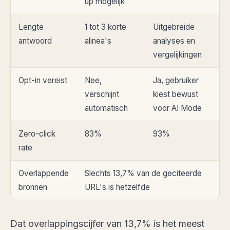
up mogelijk
Lengte
1 tot 3 korte
Uitgebreide
antwoord
alinea's
analyses en
vergelijkingen
Opt-in vereist
Nee,
Ja, gebruiker
verschijnt
kiest bewust
automatisch
voor AI Mode
Zero-click
83%
93%
rate
Overlappende
Slechts
13,7% van de geciteerde
bronnen
URL's
is hetzelfde
Dat overlappingscijfer van 13,7% is het meest