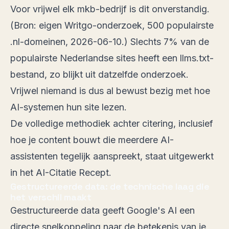
Voor vrijwel elk mkb-bedrijf is dit onverstandig.
(Bron:
eigen Writgo-onderzoek, 500 populairste
.nl-domeinen, 2026-06-10
.) Slechts 7% van de
populairste Nederlandse sites heeft een llms.txt-
bestand, zo blijkt uit datzelfde onderzoek.
Vrijwel niemand is dus al bewust bezig met hoe
AI-systemen hun site lezen.
De volledige methodiek achter citering, inclusief
hoe je content bouwt die meerdere AI-
assistenten tegelijk aanspreekt, staat uitgewerkt
in
het AI-Citatie Recept
.
Gestructureerde data: de technische laag die
het verschil maakt
Gestructureerde data geeft Google's AI een
directe snelkoppeling naar de betekenis van je