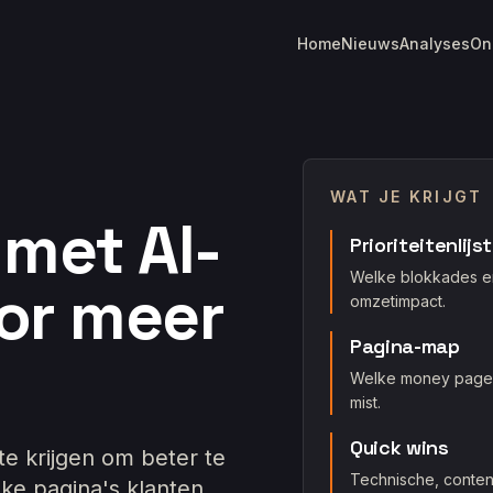
Home
Nieuws
Analyses
On
D
WAT JE KRIJGT
met AI-
Prioriteitenlijst
Welke blokkades en
or meer
omzetimpact.
Pagina-map
Welke money pages,
mist.
Quick wins
te krijgen om beter te
Technische, conten
lke pagina's klanten