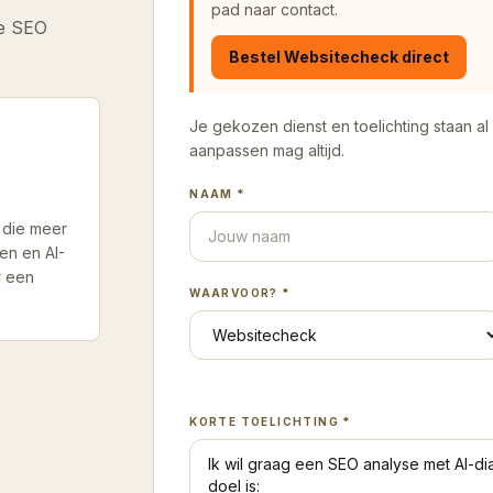
pad naar contact.
de SEO
Bestel
Websitecheck
direct
Je gekozen dienst en toelichting staan al k
aanpassen mag altijd.
NAAM *
 die meer
en en AI-
r een
WAARVOOR? *
KORTE TOELICHTING *