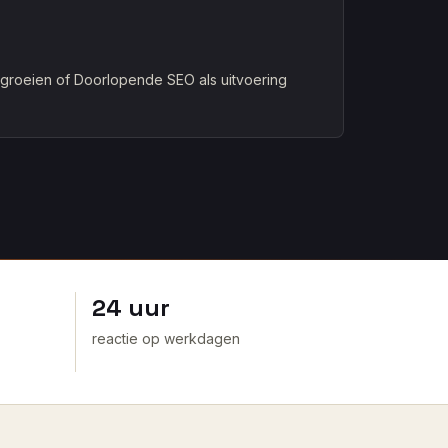
 groeien of Doorlopende SEO als uitvoering
24 uur
reactie op werkdagen