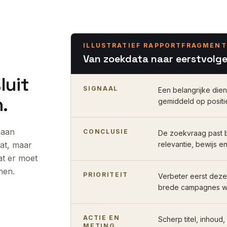
ILLUSTRATIEF RAPPORTFRAGMENT
Van zoekdata naar eerstvolg
luit
SIGNAAL
Een belangrijke dien
.
gemiddeld op positi
 aan
CONCLUSIE
De zoekvraag past b
aat, maar
relevantie, bewijs e
at er moet
nen.
PRIORITEIT
Verbeter eerst deze
brede campagnes w
ACTIE EN
Scherp titel, inhoud,
METING