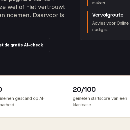
maken.
e wel of niet vertrouwt
Vervolgroute
nen noemen. Daarvoor is
Advies voor Online
nodig is.
st de gratis AI-check
0
20/100
omeinen gescand op AI-
gemeten startscore van een
aarheid
klantcase