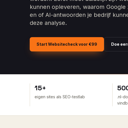
kunnen opleveren, waarom Google z
en of AI-antwoorden je bedrijf kun
deze analyse.
Start Websitecheck voor €99
Doe eer
15+
50
eigen sites als SEO-testlab
.nl-d
vindb