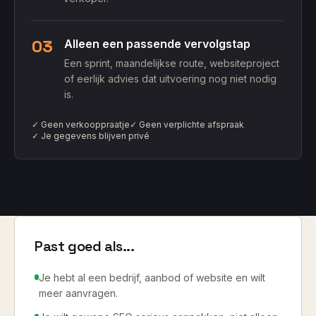
03
Alleen een passende vervolgstap
Een sprint, maandelijkse route, websiteproject
of eerlijk advies dat uitvoering nog niet nodig
is.
✓ Geen verkooppraatje
✓ Geen verplichte afspraak
✓ Je gegevens blijven privé
Past goed als...
Je hebt al een bedrijf, aanbod of website en wilt
meer aanvragen.